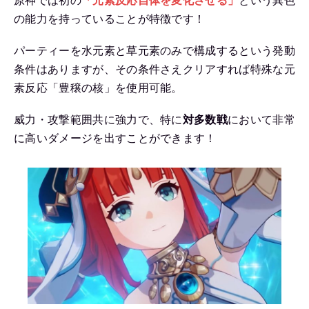
原神では初の
「元素反応自体を変化させる」
という異色
の能力を持っていることが特徴です！
パーティーを水元素と草元素のみで構成するという発動
条件はありますが、その条件さえクリアすれば特殊な元
素反応「豊穣の核」を使用可能。
威力・攻撃範囲共に強力で、特に
対多数戦
において非常
に高いダメージを出すことができます！