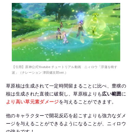
【引用】原神公式Youtube チュートリアル動画 ニィロウ「浮蓮を映す
波」（ナレーション 津田健次郎ver.）
草原核は生成されて一定時間留まることに比べ、豊穣の
核は生成された直後に破裂し、草原核よりも
広い範囲
に
より高い草元素ダメージ
を与えることができます。
他のキャラクターで開花反応を起こすよりも強力なダメ
ージを与えることができるようになることが、ニィロウ
の強みです！