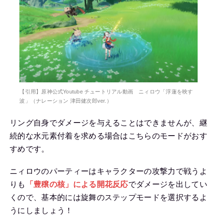
【引用】原神公式Youtube チュートリアル動画 ニィロウ「浮蓮を映す
波」（ナレーション 津田健次郎ver.）
リング自身でダメージを与えることはできませんが、継
続的な水元素付着を求める場合はこちらのモードがおす
すめです。
ニィロウのパーティーはキャラクターの攻撃力で戦うよ
りも
「豊穣の核」による開花反応
でダメージを出してい
くので、基本的には旋舞のステップモードを選択するよ
うにしましょう！