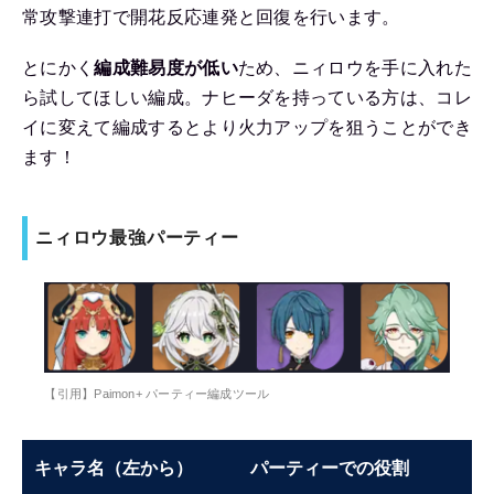
常攻撃連打で開花反応連発と回復を行います。
とにかく
編成難易度が低い
ため、ニィロウを手に入れた
ら試してほしい編成。ナヒーダを持っている方は、コレ
イに変えて編成するとより火力アップを狙うことができ
ます！
ニィロウ最強パーティー
【引用】Paimon+ パーティー編成ツール
キャラ名（左から）
パーティーでの役割