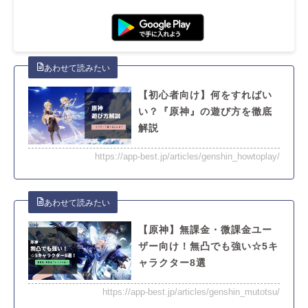
【初心者向け】何をすればい
い？『原神』の遊び方を徹底
解説
https://app-best.jp/articles/genshin_howtoplay/
【原神】無課金・微課金ユー
ザー向け！無凸でも強い☆5キ
ャラクター8選
https://app-best.jp/articles/genshin_mutotsu/