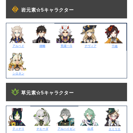
岩元素☆5キャラクター
アルベド
鍾離
荒瀧一斗
ナヴィア
千織
シロネン
草元素☆5キャラクター
ティナリ
ナヒーダ
アルハイゼン
白朮
エミリエ