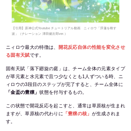
【引用】原神公式Youtube チュートリアル動画 ニィロウ「浮蓮を映す
波」（ナレーション 津田健次郎ver.）
ニィロウ最大の特徴は、
開花反応自体の性能を変化させ
る固有天賦
です。
固有天賦「落下廻旋の庭」は、チーム全体の元素タイプ
が草元素と水元素で且つ少なくとも1人ずついる時、ニ
ィロウの3段目のステップが完了すると、チーム全体に
「金盃の豊穣」
状態を付与するもの。
この状態で開花反応を起こすと、通常は草原核が生まれ
ますが、草原核の代わりに
「豊穣の核」
が生成されま
す。