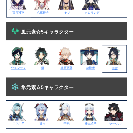
雷電将軍
八重神子
セノ
クロリンデ
風元素☆5キャラクター
ウェンティ
魈
楓原万葉
放浪者
閑雲
氷元素☆5キャラクター
エウルア
甘雨
申鶴
神里綾華
リオセスリ