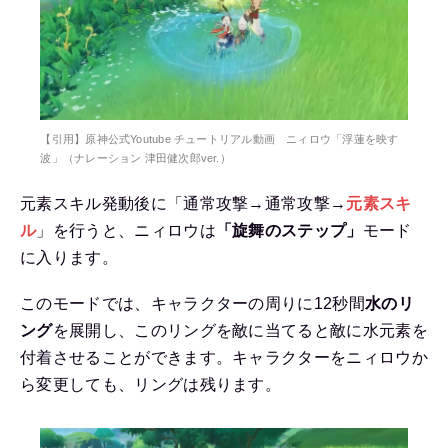
【引用】原神公式Youtube チュートリアル動画 ニィロウ「浮蓮を映す
波」（ナレーション 津田健次郎ver.）
元素スキル発動後に「通常攻撃→通常攻撃→
元素スキ
ル
」を行うと、ニィロウは
「旋舞のステップ」
モード
に入ります。
このモードでは、キャラクターの周りに12秒間
水のリ
ング
を展開し、このリングを敵に当てると敵に水元素を
付着させることができます。キャラクターをニィロウか
ら変更しても、リングは残ります。