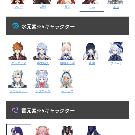
クレー
胡桃
宵宮
リネ
召使
水元素☆5キャラクター
タルタリヤ
神里綾人
珊瑚宮心海
夜蘭
フリーナ
ヌヴィレット
シグウィン
ムアラニ
雷元素☆5キャラクター