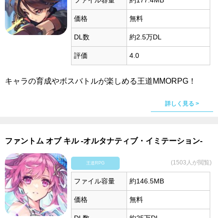
ファイル容量
約177.4MB
価格
無料
DL数
約2.5万DL
評価
4.0
キャラの育成やボスバトルが楽しめる王道MMORPG！
詳しく見る >
ファントム オブ キル -オルタナティブ・イミテーション-
(1503人が閲覧)
王道RPG
ファイル容量
約146.5MB
価格
無料