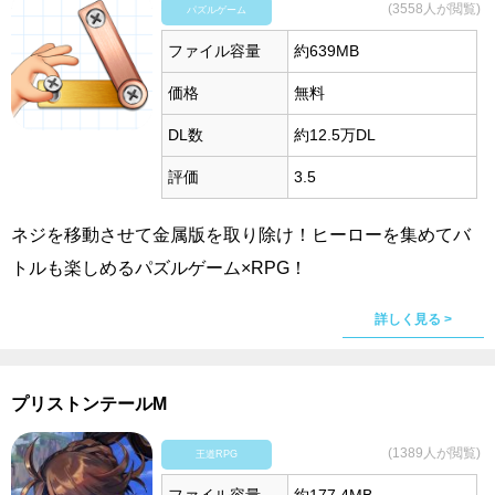
(3558人が閲覧)
パズルゲーム
ファイル容量
約639MB
価格
無料
DL数
約12.5万DL
評価
3.5
ネジを移動させて金属版を取り除け！ヒーローを集めてバ
トルも楽しめるパズルゲーム×RPG！
詳しく見る >
プリストンテールM
(1389人が閲覧)
王道RPG