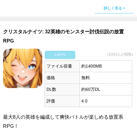
詳しく見る >
クリスタルナイツ: 32英雄のモンスター討伐伝説の放置
RPG
(1003人が閲覧)
王道RPG
ファイル容量
約1400MB
価格
無料
DL数
約60万DL
評価
4.0
最大8人の英雄を編成して爽快バトルが楽しめる放置系
RPG！