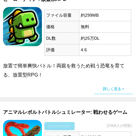
ファイル容量
約299MB
価格
無料
DL数
約25万DL
評価
4.6
放置で簡単爽快バトル！両親を救うため戦う恐竜を育て
る、放置型RPG！
詳しく見る >
アニマルレボルトバトルシュミレーター: 戦わせるゲーム
(2568人が閲覧)
シミュレーション