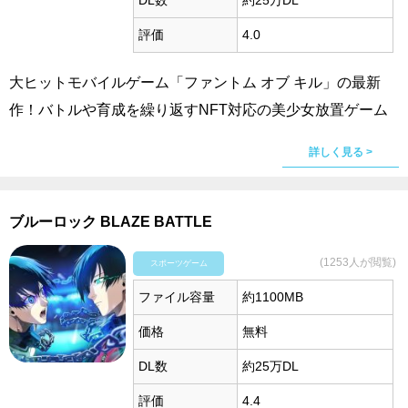
DL数
約25万DL
評価
4.0
大ヒットモバイルゲーム「ファントム オブ キル」の最新
作！バトルや育成を繰り返すNFT対応の美少女放置ゲーム
詳しく見る >
ブルーロック BLAZE BATTLE
(1253人が閲覧)
スポーツゲーム
ファイル容量
約1100MB
価格
無料
DL数
約25万DL
評価
4.4