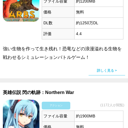
ファイル容量
約1200MB
価格
無料
DL数
約1250万DL
評価
4.4
強い生物を作って生き残れ！恐竜などの浪漫溢れる生物を
戦わせるシミュレーションバトルゲーム！
詳しく見る >
英雄伝説 閃の軌跡：Northern War
(1172人が閲覧)
アクション
ファイル容量
約1900MB
価格
無料