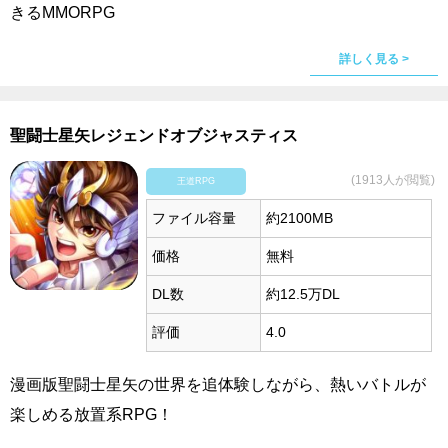
きるMMORPG
詳しく見る >
聖闘士星矢レジェンドオブジャスティス
(1913人が閲覧)
王道RPG
ファイル容量
約2100MB
価格
無料
DL数
約12.5万DL
評価
4.0
漫画版聖闘士星矢の世界を追体験しながら、熱いバトルが
楽しめる放置系RPG！