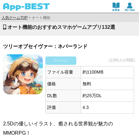
人気ゲームTOP
>
オート機能
オート機能のおすすめスマホゲームアプリ132選
ツリーオブセイヴァー：ネバーランド
(1280人が閲覧)
アクション
ファイル容量
約1100MB
価格
無料
DL数
約25万DL
評価
4.3
2.5Dの優しいイラスト、癒される世界観が魅力の
MMORPG！