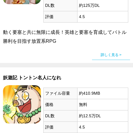
DL数
約125万DL
評価
4.5
動く要塞と共に無限に成長！英雄と要塞を育成してバトル
勝利を目指す放置系RPG
詳しく見る >
妖遊記 トントン名人になれ
ファイル容量
約410.9MB
価格
無料
DL数
約12.5万DL
評価
4.5