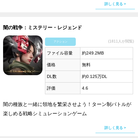
詳しく見る >
闇の戦争：ミステリー・レジェンド
(1811人が閲覧)
アクション
ファイル容量
約249.2MB
価格
無料
DL数
約0.125万DL
評価
4.6
闇の種族と一緒に領地を繁栄させよう！ターン制バトルが
楽しめる戦略シミュレーションゲーム
詳しく見る >