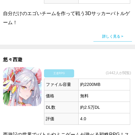
自分だけのエゴいチームを作って戦う3Dサッカーバトルゲ
ーム！
詳しく見る >
悠々西遊
(1442人が閲覧)
王道RPG
ファイル容量
約2200MB
価格
無料
DL数
約2.5万DL
評価
4.0
西遊記の世界でバトルやミニゲームが遊べる戦略RPG！ス