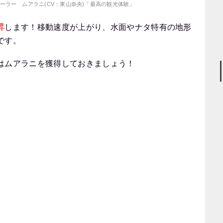
トレーラー ムアラニ(CV：東山奈央)「最高の観光体験」
昇
します！移動速度が上がり、水面やナタ特有の地形
です。
はムアラニを獲得しておきましょう！