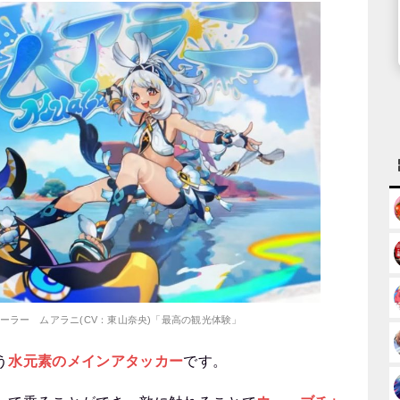
トレーラー ムアラニ(CV：東山奈央)「最高の観光体験」
う
水元素のメインアタッカー
です。