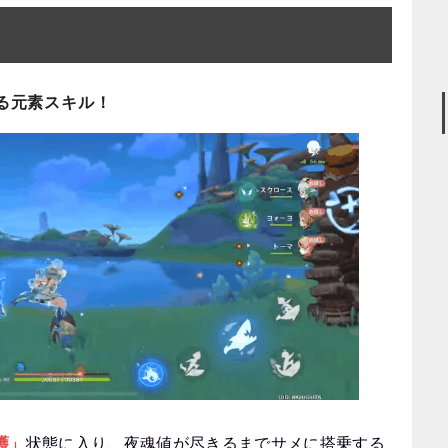
る元素スキル！
護」
状態に入り、夜魂値が尽きるまでサメに搭乗する