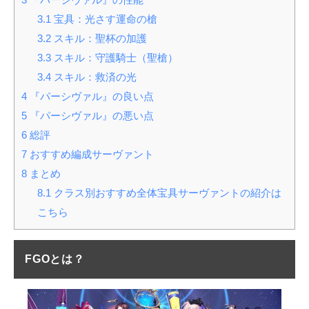
3.1
宝具：光さす運命の槍
3.2
スキル：聖杯の加護
3.3
スキル：守護騎士（聖槍）
3.4
スキル：救済の光
4
『パーシヴァル』の良い点
5
『パーシヴァル』の悪い点
6
総評
7
おすすめ編成サーヴァント
8
まとめ
8.1
クラス別おすすめ全体宝具サーヴァントの紹介は
こちら
FGOとは？