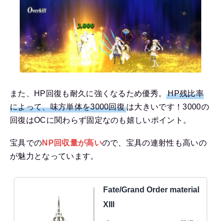
また、HP回復も耐久に強くなるため優秀。
HP残比率
によって、味方単体を3000回復
は大きいです！3000の
回復はOCに関わらず固定なのも嬉しいポイント。
宝具での
NP回収量が高い
ので、宝具の連射性も高いの
が魅力となっています。
Fate/Grand Order material
XIII