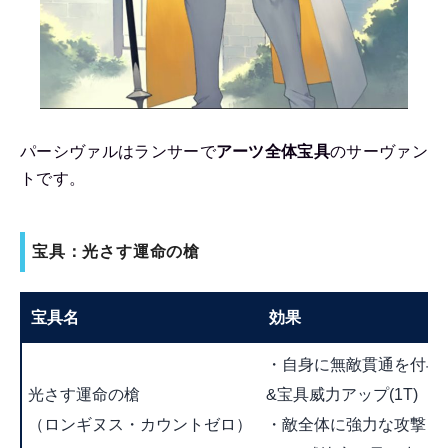
パーシヴァルはランサーで
アーツ全体宝具
のサーヴァン
トです。
宝具：光さす運命の槍
宝具名
効果
・自身に無敵貫通を付与(1
光さす運命の槍
&宝具威力アップ(1T)
（ロンギヌス・カウントゼロ）
・敵全体に強力な攻撃