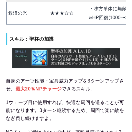
・味方単体に無敵を付
救済の光
★★★☆☆
&HP回復(1000〜200
スキル：聖杯の加護
自身のアーツ性能・宝具威力アップを3ターンアップさ
せ、
最大20％NPチャージ
できるスキル。
1ウェーブ目に使用すれば、快適な周回を送ることが可
能になります。3ターン継続するため、周回で楽に敵を
なぎ倒し続けますよ。