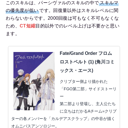
このスキルは、パーシヴァルのスキルの中で
スキルマ
の優先度が低い
です。回復量以外はスキルレベルに関
わらないからです。2000回復は可もなく不可もなくな
ため、
CT短縮
目的以外でのレベル上げは不要かと思い
ます。
Fate/Grand Order フロム
ロストベルト (1) (角川コミ
ックス・エース)
クリプター側より描かれた
「FGO第二部」サイドストーリ
ー
第二部より登場し、主人公たち
に立ちはだかるAチーム=クリプ
ターの各メンバーを「カルデアスクラップ」の中谷が描く
オムニバスアンソロジー。