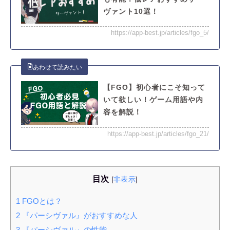
ヴァント10選！
https://app-best.jp/articles/fgo_5/
【FGO】初心者にこそ知って
いて欲しい！ゲーム用語や内
容を解説！
https://app-best.jp/articles/fgo_21/
目次
[
非表示
]
1
FGOとは？
2
『パーシヴァル』がおすすめな人
3
『パーシヴァル』の性能