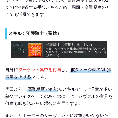
NPチャージ量は少ないですが、高難易度ではスキル2
でNPを獲得する手段があるため、周回・高難易度のど
こでも活躍できます！
スキル：守護騎士（聖槍）
自身に
ターゲット集中を付与
し、
被ダメージ時のNP獲
得量を上げる
スキル。
周回より、
高難易度で有能
なスキルです。HP量が多い
敵やブレイクゲージのある敵に、パーシヴァルの宝具を
何度も叩き込みたい場合に有用ですよ。
また、サポーターのサーヴァントに攻撃がいかないた