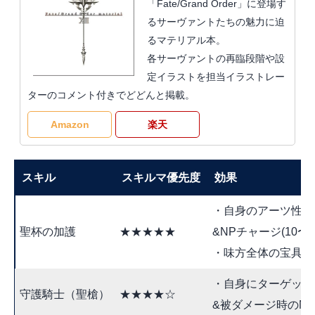
「Fate/Grand Order」に登場す
るサーヴァントたちの魅力に迫
るマテリアル本。
各サーヴァントの再臨段階や設
定イラストを担当イラストレー
ターのコメント付きでどどんと掲載。
Amazon
楽天
スキル
スキルマ優先度
効果
・自身のアーツ性能ア
聖杯の加護
★★★★★
&NPチャージ(10〜2
・味方全体の宝具威力
・自身にターゲット集
守護騎士（聖槍）
★★★★☆
&被ダメージ時のNP