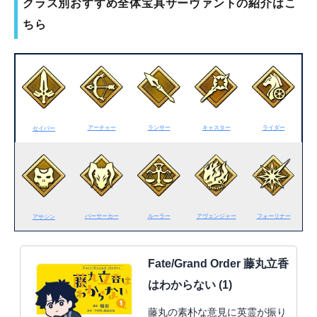
クラス別おすすめ全体宝具サーヴァントの紹介はこ
ちら
アーチャー
ランサー
キャスター
ライダー
セイバー
バーサーカー
ルーラー
アヴェンジャー
フォーリナー
アサシン
Fate/Grand Order 藤丸立香
はわからない (1)
藤丸の素朴な意見に英霊が振り