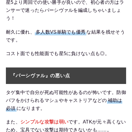
星5より周回での使い勝手が良いので、初心者の方はラ
ンサーで迷ったらパーシヴァルを編成しちゃいましょ
う！
耐久に優れ、
多人数VS単騎でも優秀
な結果を残せそう
です。
コスト面でも性能面でも星5に負けない点も◎。
『パーシヴァル』の悪い点
タゲ集中で自分が死ぬ可能性があるのが怖いです。防御
バフをかけられるマシュやキャストリアなどの
補助は
必須
になります。
また、
シンプルな攻撃は弱い
です。ATKが元々高くない
ため、宝具でない攻撃は期待できないかも……。