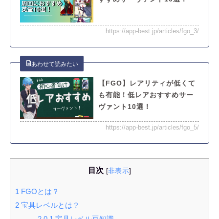
https://app-best.jp/articles/fgo_3/
【FGO】レアリティが低くて
も有能！低レアおすすめサー
ヴァント10選！
https://app-best.jp/articles/fgo_5/
目次
[
非表示
]
1
FGOとは？
2
宝具レベルとは？
2.0.1
宝具レベル豆知識