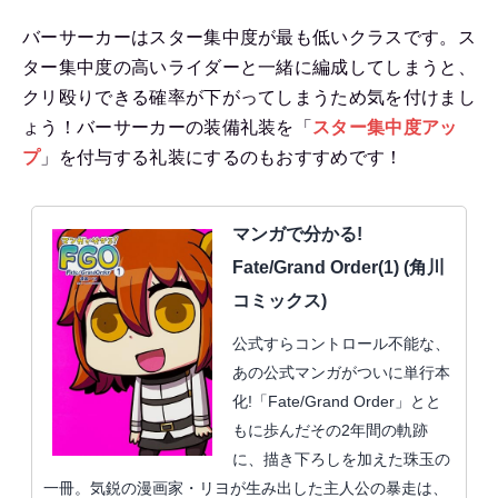
バーサーカーはスター集中度が最も低いクラスです。ス
ター集中度の高いライダーと一緒に編成してしまうと、
クリ殴りできる確率が下がってしまうため気を付けまし
ょう！バーサーカーの装備礼装を「
スター集中度アッ
プ
」を付与する礼装にするのもおすすめです！
マンガで分かる!
Fate/Grand Order(1) (角川
コミックス)
公式すらコントロール不能な、
あの公式マンガがついに単行本
化!「Fate/Grand Order」とと
もに歩んだその2年間の軌跡
に、描き下ろしを加えた珠玉の
一冊。気鋭の漫画家・リヨが生み出した主人公の暴走は、