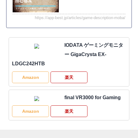
https://app-best.jp/articles/game-description-moba/
IODATA ゲーミングモニタ
ー GigaCrysta EX-
LDGC242HTB
Amazon
楽天
final VR3000 for Gaming
Amazon
楽天