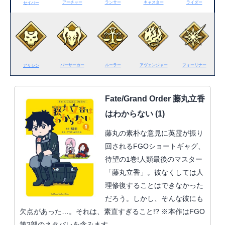
アーチャー
ランサー
キャスター
ライダー
セイバー
バーサーカー
ルーラー
アヴェンジャー
フォーリナー
アサシン
Fate/Grand Order 藤丸立香
はわからない (1)
藤丸の素朴な意見に英霊が振り
回されるFGOショートギャグ、
待望の1巻!人類最後のマスター
「藤丸立香」。彼なくしては人
理修復することはできなかった
だろう。しかし、そんな彼にも
欠点があった…。それは、素直すぎること!? ※本作はFGO
第2部のネタバレを含みます。