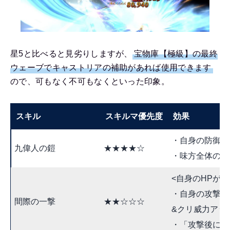
星5と比べると見劣りしますが、
宝物庫【極級】の最終
ウェーブでキャストリアの補助があれば使用できます
ので、可もなく不可もなくといった印象。
スキル
スキルマ優先度
効果
・自身の防御力ア
九偉人の鎧
★★★★☆
・味方全体の攻撃
<自身のHPが5
・自身の攻撃力ア
間際の一撃
★★☆☆☆
&クリ威力アップ(
・「攻撃後に敵