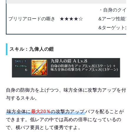
・自身のクイック
ブリリアロードの嘶き
★★★★☆
&アーツ性能アッ
&ターゲット集中
スキル：九偉人の鎧
自身の防御力を上げつつ、味方全体に攻撃力アップを付
与するスキル。
味方全体に
最大20％
の攻撃力アップ
バフを配ることが
できます。低レアの中では高めの倍率になっているの
で、横バフ要員として優秀ですよ。