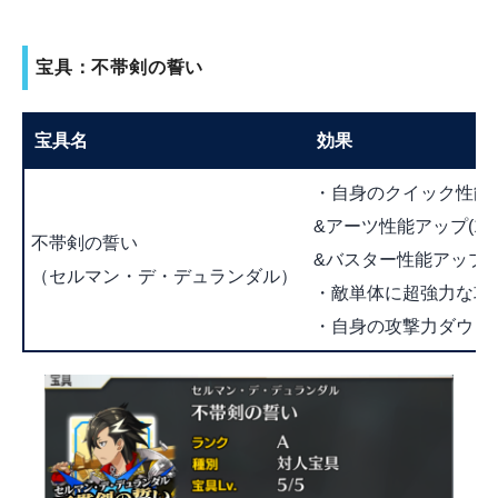
宝具：不帯剣の誓い
宝具名
効果
・自身のクイック性能ア
&アーツ性能アップ(1T
不帯剣の誓い
&バスター性能アップ(1
（セルマン・デ・デュランダル）
・敵単体に超強力な攻
・自身の攻撃力ダウン(1