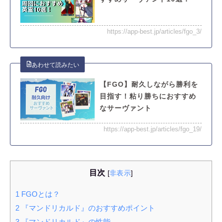
https://app-best.jp/articles/fgo_3/
【FGO】耐久しながら勝利を
目指す！粘り勝ちにおすすめ
なサーヴァント
https://app-best.jp/articles/fgo_19/
目次
[
非表示
]
1
FGOとは？
2
『マンドリカルド』のおすすめポイント
3
『マンドリカルド』の性能