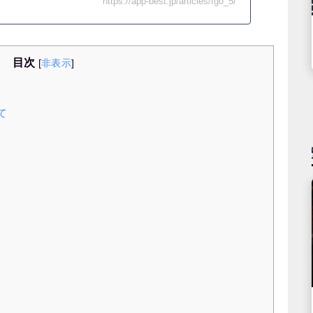
https://app-best.jp/articles/fgo_5/
目次
[
非表示
]
て