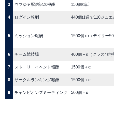
3
ウマゆる配信記念報酬
150個/1話
4
ログイン報酬
440個(1週で110ジュエ
5
ミッション報酬
1500個+α（デイリー
6
チーム競技場
400個＋α（クラス4維
7
ストーリーイベント報酬
1500個＋α
8
サークルランキング報酬
1500個＋α
9
チャンピオンズミーティング
500個＋α