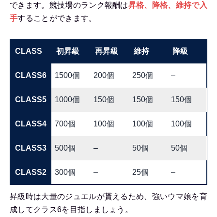
できます。競技場のランク報酬は
昇格、降格、維持で入
手
することができます。
CLASS
初昇級
再昇級
維持
降級
CLASS6
1500個
200個
250個
–
CLASS5
1000個
150個
150個
150個
CLASS4
700個
100個
100個
100個
CLASS3
500個
–
50個
50個
CLASS2
300個
–
25個
–
昇級時は大量のジュエルが貰えるため、強いウマ娘を育
成してクラス6を目指しましょう。