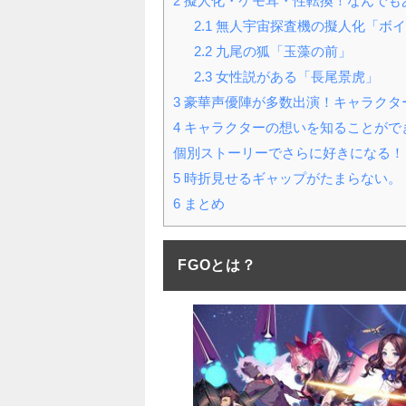
2
擬人化・ケモ耳・性転換！なんでも
2.1
無人宇宙探査機の擬人化「ボイ
2.2
九尾の狐「玉藻の前」
2.3
女性説がある「長尾景虎」
3
豪華声優陣が多数出演！キャラクタ
4
キャラクターの想いを知ることがで
個別ストーリーでさらに好きになる！
5
時折見せるギャップがたまらない。
6
まとめ
FGOとは？