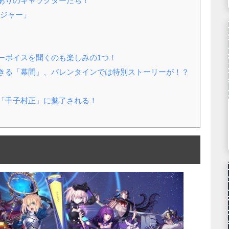
ありのキャラクターたち！
ジャー」
ーボイスを聞くのも楽しみの1つ！
きる「幕間」、バレンタインでは特別ストーリーが！？
「千子村正」に魅了される！