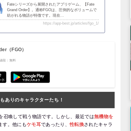
Fateシリーズから展開されたアプリゲーム、【Fate
Grand Order】。通称FGOは、圧倒的なボリュームで
紡がれる物語が特徴です。現在…
https://app-best.jp/articles/fgo_1/
Order（FGO）
値段：無料
でもありのキャラクターたち！
を召喚して戦う物語です。しかし、最近では
無機物を
ます。他にも
ケモ耳
であったり、
性転換
されたキャラ