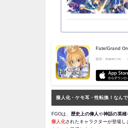
Fate/Grand 
提供：Aniplex Inc.
擬人化・ケモ耳・性転換！なん
FGOは、
歴史上の偉人
や
神話の英雄
擬人化
されたキャラクターが登場し