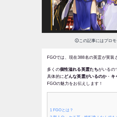
🛈この記事にはプロ
FGOでは、現在388名の英霊が実装
多くの
個性溢れる英霊たち
がいるの
具体的に
どんな英霊がいるのか
・
キ
FGOの魅力をお伝えします！
1
FGOとは？