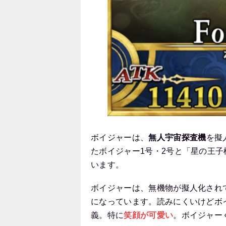
ボイジャーは、
無人宇宙探査機
を擬
たボイジャー1号・2号と「星の王
います。
ボイジャーは、無機物が擬人化され
になっています。読みにくいけどボ
義。特に
笑顔が可愛い
。ボイジャー