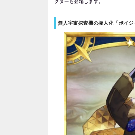
クターも登場します。
無人宇宙探査機の擬人化「ボイジ