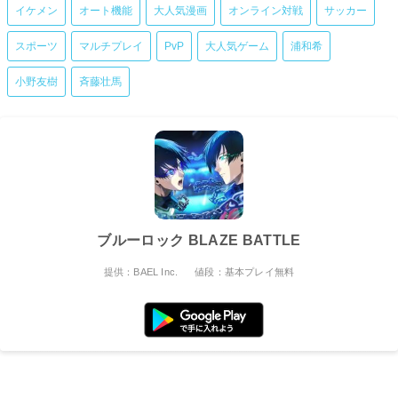
イケメン
オート機能
大人気漫画
オンライン対戦
サッカー
スポーツ
マルチプレイ
PvP
大人気ゲーム
浦和希
小野友樹
斉藤壮馬
ブルーロック BLAZE BATTLE
提供：BAEL Inc.
値段：基本プレイ無料