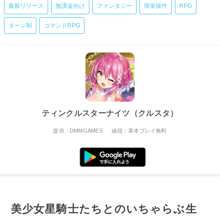
最新リリース
無課金向け
ファンタジー
簡単操作
RPG
ターン制
コマンドRPG
ティンクルスターナイツ（クルスタ）
提供：DMMGAMES
値段：基本プレイ無料
美少女星騎士たちとのいちゃらぶ生