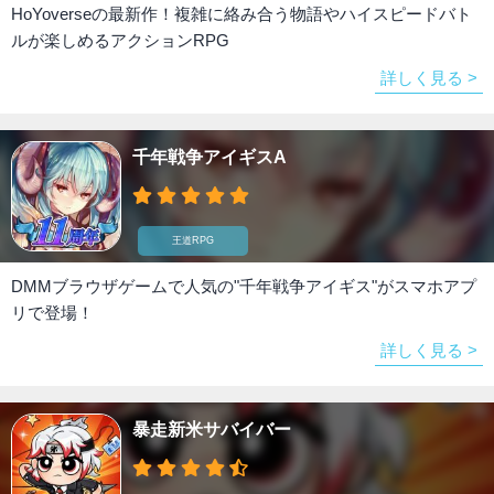
HoYoverseの最新作！複雑に絡み合う物語やハイスピードバト
ルが楽しめるアクションRPG
詳しく見る >
千年戦争アイギスA
王道RPG
DMMブラウザゲームで人気の"千年戦争アイギス"がスマホアプ
リで登場！
詳しく見る >
暴走新米サバイバー