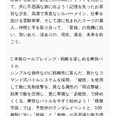
て、共に不思議な旅に出よう！記憶を失ったお茶
目な少女、高潔で実直なシルバーメイン、仕事を
怠ける雲騎将軍、そして謎に包まれたスーツの麗
人…仲間と手を取り合って、「星核」の危機に抗
い、笑いあり、涙ありの、現在、過去、未来を紡
ごう。
□ 本格ロールプレイング－戦略を楽しめる爽快バ
トル
シンプルな操作なのに戦略性に富んだ、新たなコ
マンド式バトルシステムを採用。「秘技」を使用
して敵に先制攻撃を。異なる属性の「弱点撃破」
効果で敵を圧倒し、更に華麗な「必殺技」で締め
くくる。爽快なバトルを今すぐ始めよう！「模擬
宇宙」では、予想外のランダムイベントと、100
種類に近い「祝福」と「奇物」が不思議な能力増