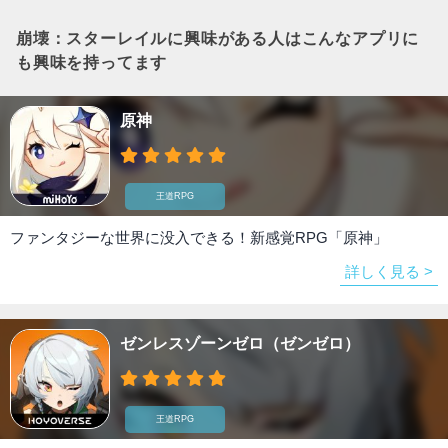
崩壊：スターレイル
に興味がある人はこんなアプリに
も興味を持ってます
原神
王道RPG
ファンタジーな世界に没入できる！新感覚RPG「原神」
詳しく見る >
ゼンレスゾーンゼロ（ゼンゼロ）
王道RPG