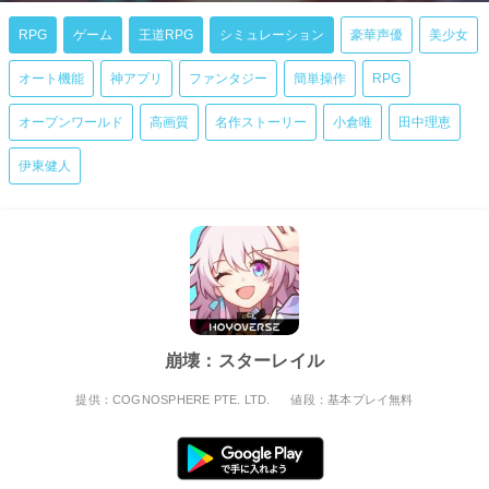
RPG
ゲーム
王道RPG
シミュレーション
豪華声優
美少女
オート機能
神アプリ
ファンタジー
簡単操作
RPG
オープンワールド
高画質
名作ストーリー
小倉唯
田中理恵
伊東健人
崩壊：スターレイル
提供：COGNOSPHERE PTE. LTD.
値段：基本プレイ無料