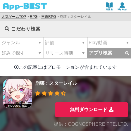
人気ゲームTOP
>
RPG
>
王道RPG
>
崩壊：スターレイル
こだわり検索
アプリ検索
🛈この記事にはプロモーションが含まれています
崩壊：スターレイル
無料ダウンロード
提供：COGNOSPHERE PTE. LTD.