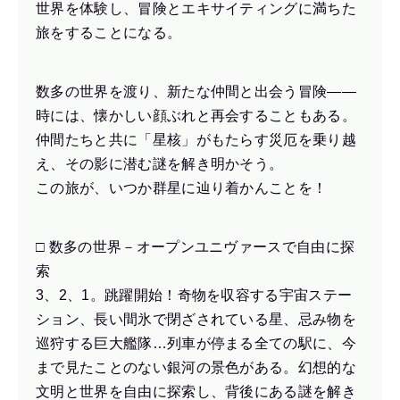
世界を体験し、冒険とエキサイティングに満ちた
旅をすることになる。
数多の世界を渡り、新たな仲間と出会う冒険——
時には、懐かしい顔ぶれと再会することもある。
仲間たちと共に「星核」がもたらす災厄を乗り越
え、その影に潜む謎を解き明かそう。
この旅が、いつか群星に辿り着かんことを！
□ 数多の世界－オープンユニヴァースで自由に探
索
3、2、1。跳躍開始！奇物を収容する宇宙ステー
ション、長い間氷で閉ざされている星、忌み物を
巡狩する巨大艦隊…列車が停まる全ての駅に、今
まで見たことのない銀河の景色がある。幻想的な
文明と世界を自由に探索し、背後にある謎を解き