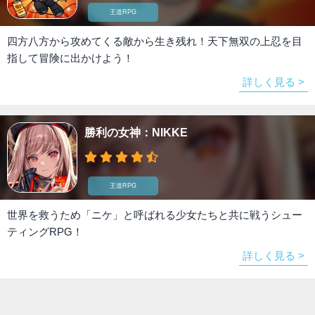
王道RPG
四方八方から攻めてくる敵から生き残れ！天下無双の上忍を目
指して冒険に出かけよう！
詳しく見る >
勝利の女神：NIKKE
王道RPG
世界を救うため「ニケ」と呼ばれる少女たちと共に戦うシュー
ティングRPG！
詳しく見る >