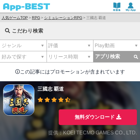
人気ゲームTOP
>
RPG
>
シミュレーションRPG
>
三國志 覇道
こだわり検索
アプリ検索
🛈この記事にはプロモーションが含まれています
三國志 覇道
無料ダウンロード
提供：KOEI TECMO GAMES CO., LTD.