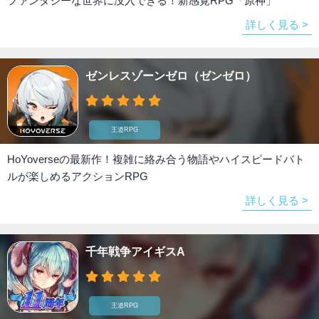
ファンタジーな世界に没入できる！新感覚RPG「原神」
詳しく見る >
ゼンレスゾーンゼロ（ゼンゼロ）
王道RPG
HoYoverseの最新作！複雑に絡み合う物語やハイスピードバト
ルが楽しめるアクションRPG
詳しく見る >
千年戦争アイギスA
王道RPG