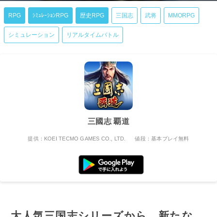
RPG
ｼﾐｭﾚｰｼｮﾝRPG
歴史RPG
三国志
武将
MMORPG
シミュレーション
リアルタイムバトル
三國志 覇道
提供：KOEI TECMO GAMES CO., LTD.
値段：基本プレイ無料
大人気三国志シリーズから、新たな