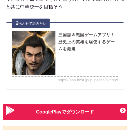
と共に中華統一を目指そう！
三国志＆戦国ゲームアプリ！
歴史上の英雄を駆使するゲー
ムを厳選
https://app-best.jp/lp_pages/history/
GooglePlayでダウンロード