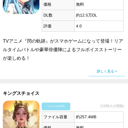
価格
無料
DL数
約12.5万DL
評価
4.0
TVアニメ『閃の軌跡』がスマホゲームになって登場！リア
ルタイムバトルや豪華俳優陣によるフルボイスストーリー
が楽しめる！
詳しく見る >
キングスチョイス
(1596人が閲覧)
ｼﾐｭﾚｰｼｮﾝRPG
ファイル容量
約257.4MB
価格
無料