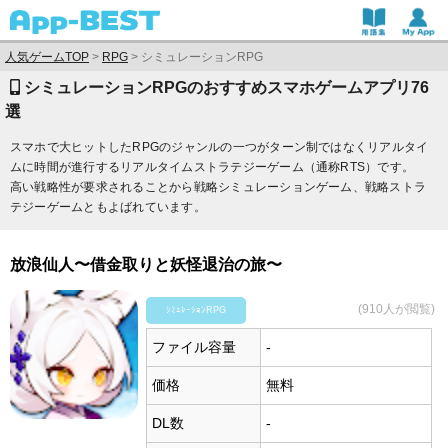
人気ゲームTOP
>
RPG
>
シミュレーションRPG
シミュレーションRPGのおすすめスマホゲームアプリ76
選
スマホで大ヒットしたRPGのジャンルの一つがターン制ではなくリアルタイ
ムに時間が進行するリアルタイムストラテジーゲーム（通称RTS）です。
高い戦略性が要求されることから戦略シミュレーションゲーム、戦略ストラ
テジーゲームともよばれています。
放浪仙人〜借金取りと妖怪退治の旅〜
(910人が閲覧)
ｼﾐｭﾚｰｼｮﾝRPG
ファイル容量
-
価格
無料
DL数
-