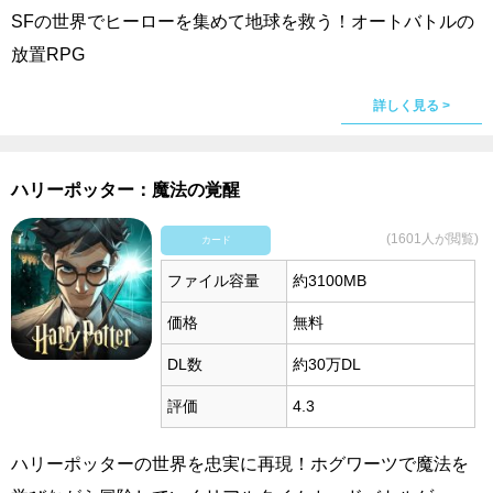
SFの世界でヒーローを集めて地球を救う！オートバトルの
放置RPG
詳しく見る >
ハリーポッター：魔法の覚醒
(1601人が閲覧)
カード
ファイル容量
約3100MB
価格
無料
DL数
約30万DL
評価
4.3
ハリーポッターの世界を忠実に再現！ホグワーツで魔法を