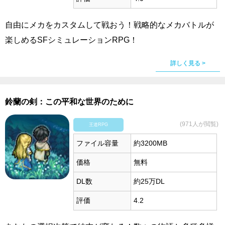
自由にメカをカスタムして戦おう！戦略的なメカバトルが
楽しめるSFシミュレーションRPG！
詳しく見る >
鈴蘭の剣：この平和な世界のために
(971人が閲覧)
王道RPG
ファイル容量
約3200MB
価格
無料
DL数
約25万DL
評価
4.2