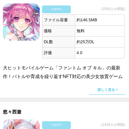
(1500人が閲覧)
王道RPG
ファイル容量
約146.5MB
価格
無料
DL数
約25万DL
評価
4.0
大ヒットモバイルゲーム「ファントム オブ キル」の最新
作！バトルや育成を繰り返すNFT対応の美少女放置ゲーム
詳しく見る >
悠々西遊
(1439人が閲覧)
王道RPG