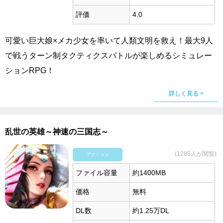
評価
4.0
可愛い巨大娘×メカ少女を率いて人類文明を救え！最大9人
で戦うターン制タクティクスバトルが楽しめるシミュレー
ションRPG！
詳しく見る >
乱世の英雄～神速の三国志～
(1285人が閲覧)
アクション
ファイル容量
約1400MB
価格
無料
DL数
約1.25万DL