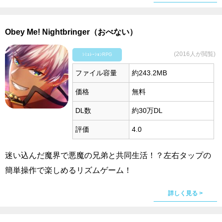
Obey Me! Nightbringer（おべない）
(2016人が閲覧)
ｼﾐｭﾚｰｼｮﾝRPG
ファイル容量
約243.2MB
価格
無料
DL数
約30万DL
評価
4.0
迷い込んだ魔界で悪魔の兄弟と共同生活！？左右タップの
簡単操作で楽しめるリズムゲーム！
詳しく見る >