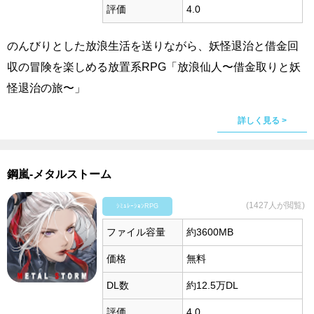
評価
4.0
のんびりとした放浪生活を送りながら、妖怪退治と借金回
収の冒険を楽しめる放置系RPG「放浪仙人〜借金取りと妖
怪退治の旅〜」
詳しく見る >
鋼嵐-メタルストーム
(1427人が閲覧)
ｼﾐｭﾚｰｼｮﾝRPG
ファイル容量
約3600MB
価格
無料
DL数
約12.5万DL
評価
4.0