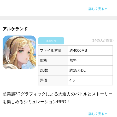
詳しく見る >
アルケランド
(1465人が閲覧)
王道RPG
ファイル容量
約4000MB
価格
無料
DL数
約15万DL
評価
4.5
超美麗3Dグラフィックによる大迫力のバトルとストーリー
を楽しめるシミュレーションRPG！
詳しく見る >