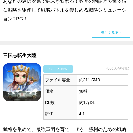
あなたの選択次第で結末が変わる！数々の物語と多種多様
な戦略を駆使して戦略バトルを楽しめる戦略シミュレーシ
ョンRPG！
詳しく見る >
三国志転生大陸
(992人が閲覧)
ｼﾐｭﾚｰｼｮﾝRPG
ファイル容量
約211.5MB
価格
無料
DL数
約1万DL
評価
4.1
武将を集めて、最強軍団を育て上げろ！勝利のための戦略