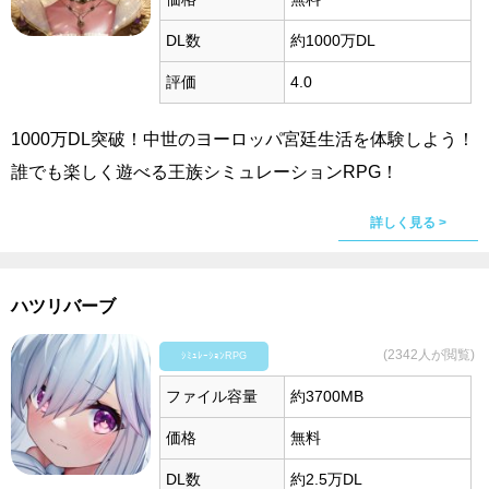
DL数
約1000万DL
評価
4.0
1000万DL突破！中世のヨーロッパ宮廷生活を体験しよう！
誰でも楽しく遊べる王族シミュレーションRPG！
詳しく見る >
ハツリバーブ
(2342人が閲覧)
ｼﾐｭﾚｰｼｮﾝRPG
ファイル容量
約3700MB
価格
無料
DL数
約2.5万DL