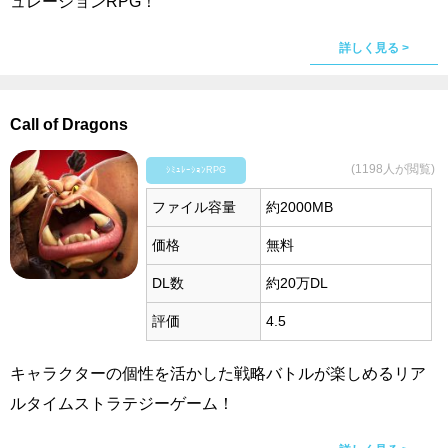
ュレーションRPG！
詳しく見る >
Call of Dragons
(1198人が閲覧)
ｼﾐｭﾚｰｼｮﾝRPG
ファイル容量
約2000MB
価格
無料
DL数
約20万DL
評価
4.5
キャラクターの個性を活かした戦略バトルが楽しめるリア
ルタイムストラテジーゲーム！