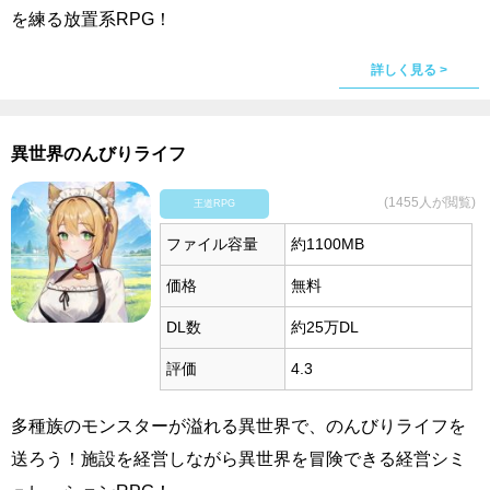
を練る放置系RPG！
詳しく見る >
異世界のんびりライフ
(1455人が閲覧)
王道RPG
ファイル容量
約1100MB
価格
無料
DL数
約25万DL
評価
4.3
多種族のモンスターが溢れる異世界で、のんびりライフを
送ろう！施設を経営しながら異世界を冒険できる経営シミ