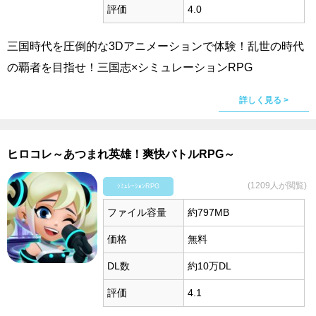
評価
4.0
三国時代を圧倒的な3Dアニメーションで体験！乱世の時代
の覇者を目指せ！三国志×シミュレーションRPG
詳しく見る >
ヒロコレ～あつまれ英雄！爽快バトルRPG～
(1209人が閲覧)
ｼﾐｭﾚｰｼｮﾝRPG
ファイル容量
約797MB
価格
無料
DL数
約10万DL
評価
4.1