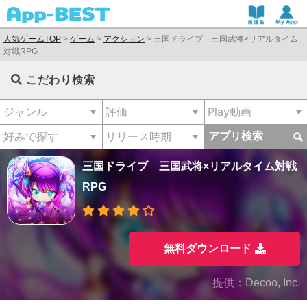
人気ゲームTOP
>
ゲーム
>
アクション
>
三国ドライブ 三国武将×リアルタイム
対戦RPG
こだわり検索
アプリ検索
三国ドライブ 三国武将×リアルタイム対戦
RPG
無料ダウンロード
提供：Decoo, Inc.