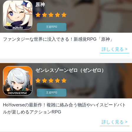
原神
王道RPG
ファンタジーな世界に没入できる！新感覚RPG「原神」
詳しく見る >
ゼンレスゾーンゼロ（ゼンゼロ）
王道RPG
HoYoverseの最新作！複雑に絡み合う物語やハイスピードバト
ルが楽しめるアクションRPG
詳しく見る >