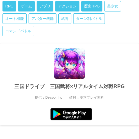
RPG
ゲーム
アプリ
アクション
歴史RPG
美少女
オート機能
アバター機能
武将
ターン制バトル
コマンドバトル
三国ドライブ 三国武将×リアルタイム対戦RPG
提供：Decoo, Inc.
値段：基本プレイ無料