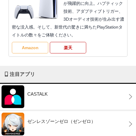
が飛躍的に向上。ハプティック
技術、アダプティブトリガー、
3Dオーディオ技術が生み出す濃
密な没入感。そして、新世代の驚きに満ちたPlayStationタ
イトルの数々をご体験ください。
Amazon
楽天
注目アプリ
CASTALK
ゼンレスゾーンゼロ（ゼンゼロ）