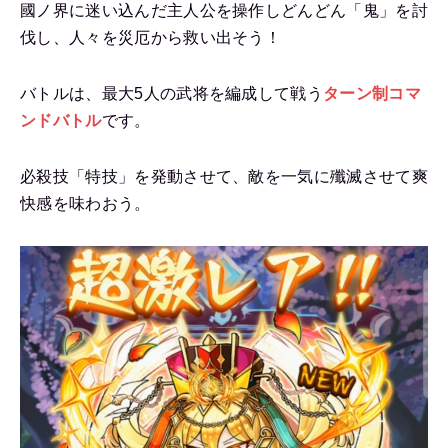
國ノ界に迷い込んだ主人公を操作しどんどん「鬼」を討
伐し、人々を災厄から救い出そう！
バトルは、最大5人の武将を編成して戦う
ターン制コマ
ンドバトル
です。
必殺技「特技」を発動させて、敵を一気に殲滅させて爽
快感を味わおう。