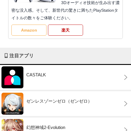
3Dオーディオ技術が生み出す濃
密な没入感。そして、新世代の驚きに満ちたPlayStationタ
イトルの数々をご体験ください。
Amazon
楽天
注目アプリ
CASTALK
ゼンレスゾーンゼロ（ゼンゼロ）
幻想神域2-Evolution