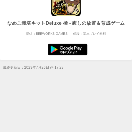
なめこ栽培キットDeluxe 極 - 癒しの放置＆育成ゲーム
提供：BEEWORKS GAMES
値段：基本プレイ無料
最終更新日：
2023年7月26日 @ 17:23