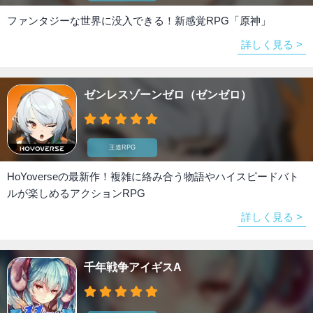
ファンタジーな世界に没入できる！新感覚RPG「原神」
詳しく見る >
ゼンレスゾーンゼロ（ゼンゼロ）
王道RPG
HoYoverseの最新作！複雑に絡み合う物語やハイスピードバト
ルが楽しめるアクションRPG
詳しく見る >
千年戦争アイギスA