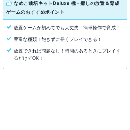
なめこ栽培キットDeluxe 極 - 癒しの放置＆育成
ゲームのおすすめポイント
放置ゲームが初めてでも大丈夫！簡単操作で育成！
豊富な種類！飽きずに長くプレイできる！
放置できれば問題なし！時間のあるときにプレイす
るだけでOK！