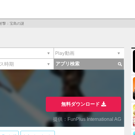
射撃：宝島の謎
アプリ検索
無料ダウンロード
提供：FunPlus International AG