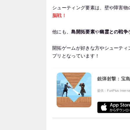
シューティング要素は、壁や障害物
脳戦！
他にも、
島開拓要素
や
幽霊との戦争
開拓ゲームが好きな方やシューティ
プリとなっています！
銃弾射撃：宝
提供：FunPlus Internat