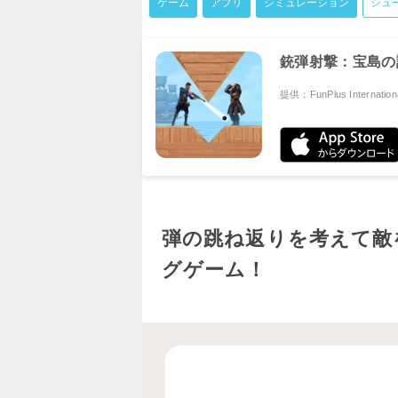
ゲーム
アプリ
シミュレーション
シュ
銃弾射撃：宝島の
提供：FunPlus Internation
弾の跳ね返りを考えて敵
グゲーム！