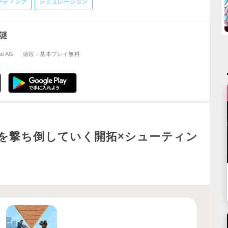
ーティング
シミュレーション
謎
al AG
値段：基本プレイ無料
を撃ち倒していく開拓×シューティン