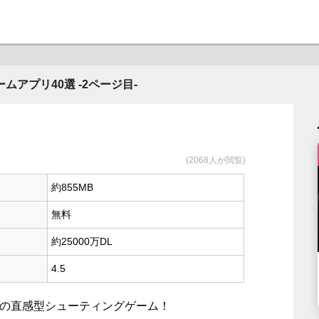
アプリ40選 -2ページ目-
(2068人が閲覧)
約855MB
無料
約25000万DL
4.5
チの直感型シューティングゲーム！