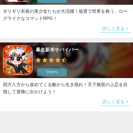
ギリギリ衣装の美少女たちが大活躍！放置で世界を救う、ロー
グライクなコマンドRPG！
詳しく見る >
暴走新米サバイバー
王道RPG
四方八方から攻めてくる敵から生き残れ！天下無双の上忍を目
指して冒険に出かけよう！
詳しく見る >