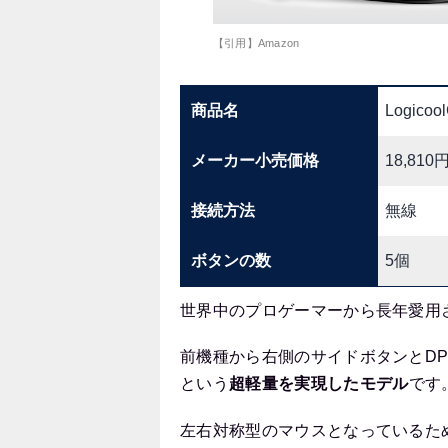
【引用】Amazon
商品名
Logico
メーカー小売価格
18,810
接続方法
無線
ボタンの数
5個
世界中のプロゲーマーから長年愛用
前機種から右側のサイドボタンとDP
という
超軽量を実現したモデル
です
左右対称型のマウスとなっているた