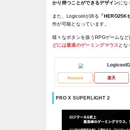
かり持つことができるデザイン
にな
また、Logicoolが誇る
「HERO25
作が可能となっています。
様々なボタンを扱うRPGゲームな
どには最適のゲーミングマウス
とな
Logicool
Amazon
楽天
PRO X SUPERLIGHT 2