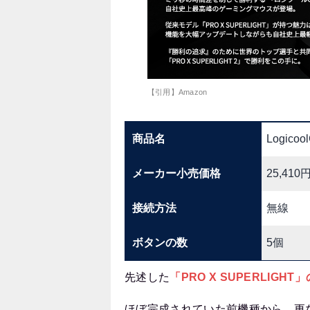
【引用】Amazon
商品名
Logicoo
メーカー小売価格
25,410
接続方法
無線
ボタンの数
5個
先述した
「PRO X SUPERLIGH
ほぼ完成されていた前機種から、更