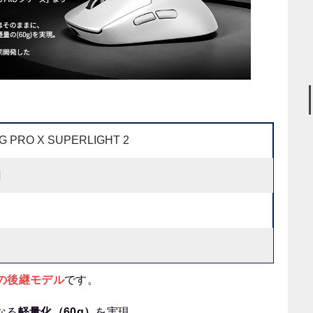
lG PRO X SUPERLIGHT 2
円
T」の後継モデル
です。
なる
軽量化（60g）
を実現。