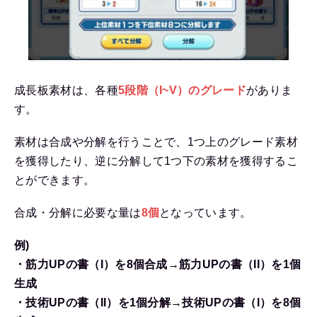
成長板素材は、各種
5段階（I~V）のグレード
がありま
す。
素材は合成や分解を行うことで、1つ上のグレード素材
を獲得したり、逆に分解して1つ下の素材を獲得するこ
とができます。
合成・分解に必要な量は
8個
となっています。
例)
・筋力UPの書（I）を8個合成→筋力UPの書（II）を1個
生成
・技術UPの書（II）を1個分解→技術UPの書（I）を8個