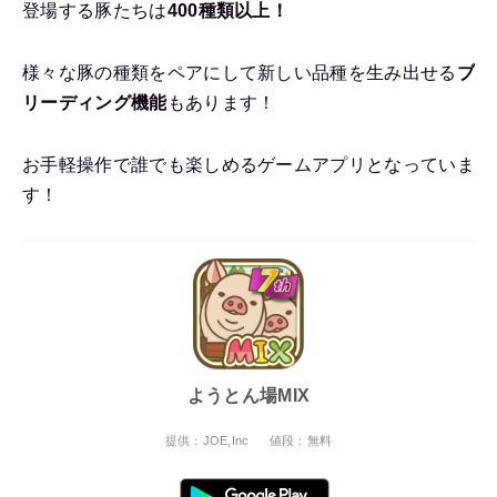
登場する豚たちは
400種類以上！
様々な豚の種類をペアにして新しい品種を生み出せる
ブ
リーディング機能
もあります！
お手軽操作で誰でも楽しめるゲームアプリとなっていま
す！
ようとん場MIX
提供：JOE,Inc
値段：無料