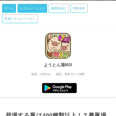
ゲーム
シミュレーション
無課金向け
簡単操作
育成シミュレーション
ようとん場MIX
提供：JOE,Inc
値段：基本プレイ無料
登場する豚は400種類以上！？養豚場