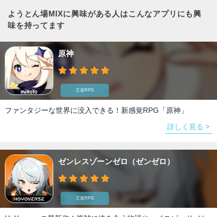
ようとん場MIX
に興味がある人はこんなアプリにも興
味を持ってます
原神
王道RPG
ファンタジーな世界に没入できる！新感覚RPG「原神」
詳しく見る >
ゼンレスゾーンゼロ（ゼンゼロ）
王道RPG