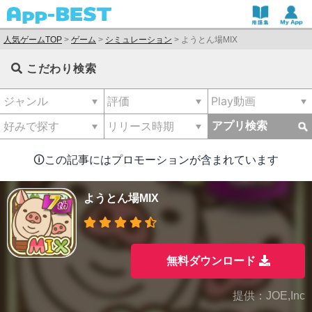
人気ゲームTOP
>
ゲーム
>
シミュレーション
>
ようとん場MIX
こだわり検索
アプリ検索
🛈この記事にはプロモーションが含まれています
ようとん場MIX
無料ダウンロード
提供：JOE,Inc