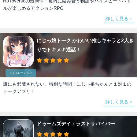
HoYoverseの最新作！複雑に絡み合う物語やハイスピードバト
ルが楽しめるアクションRPG
詳しく見る >
にじっ娘トーク かわいい推しキャラと2人き
りでトキメキ通話！
シミュレーション
誰にも邪魔されない、特別な時間！にじっ娘ちゃんと１対１の
トークアプリ！
詳しく見る >
ドゥームズデイ：ラストサバイバー