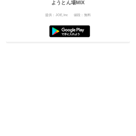
ようとん場MIX
提供：JOE,Inc
値段：無料