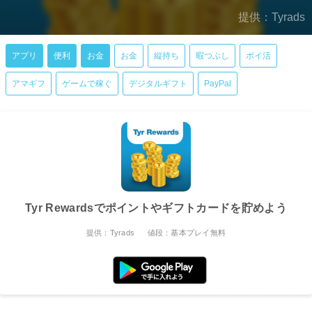
提供：Tyrads
アプリ
便利
お金
お金
縦持ち
暇つぶし
ポイ活
アマギフ
ゲームで稼ぐ
デジタルギフト
PayPal
Tyr Rewardsでポイントやギフトカードを貯めよう
提供：Tyrads
値段：基本プレイ無料