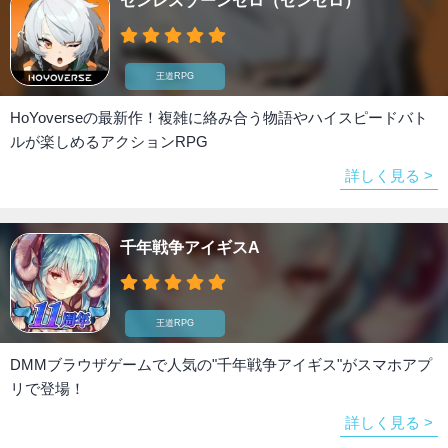
ゼンレスゾーンゼロ（ゼンゼロ）
王道RPG
HoYoverseの最新作！複雑に絡み合う物語やハイスピードバト
ルが楽しめるアクションRPG
詳しく見る >
千年戦争アイギスA
王道RPG
DMMブラウザゲームで人気の"千年戦争アイギス"がスマホアプ
リで登場！
詳しく見る >