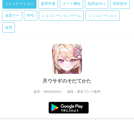
シミュレーション
豪華声優
オート機能
無課金向け
簡単操作
放置ゲー
RPG
シュミレーションゲーム
シミュレーション
放置
月ウサギのそだてかた
提供：AbleGames
値段：基本プレイ無料