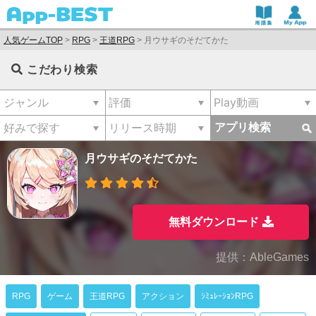
人気ゲームTOP
>
RPG
>
王道RPG
>
月ウサギのそだてかた
こだわり検索
アプリ検索
月ウサギのそだてかた
無料ダウンロード
提供：AbleGames
RPG
ゲーム
王道RPG
アクション
ｼﾐｭﾚｰｼｮﾝRPG