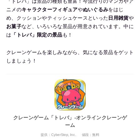
「トレバ」は景品の種類も豊富！今流行りのマンガやア
ニメの
キャラクターフィギュア
や
ぬいぐるみ
をはじ
め、クッションやティッシュケースといった
日用雑貨
や
お菓子
など、いろいろな景品が用意されています。中に
は
「トレバ」限定の景品
も！
クレーンゲームを楽しみながら、気になる景品をゲット
しましょう！
クレーンゲーム「トレバ」-オンラインクレーンゲ
ーム
提供：CyberStep, Inc.
値段：無料