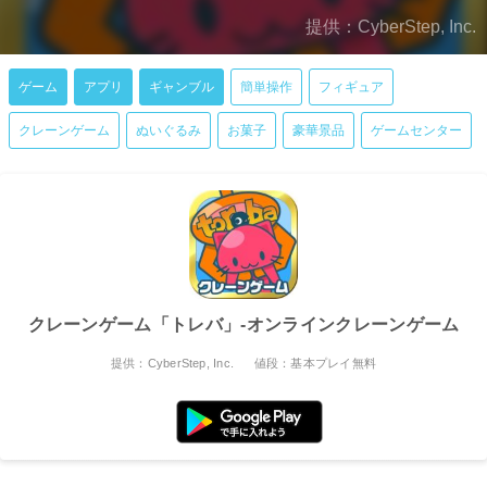
提供：CyberStep, Inc.
ゲーム
アプリ
ギャンブル
簡単操作
フィギュア
クレーンゲーム
ぬいぐるみ
お菓子
豪華景品
ゲームセンター
クレーンゲーム「トレバ」-オンラインクレーンゲーム
提供：CyberStep, Inc.
値段：基本プレイ無料