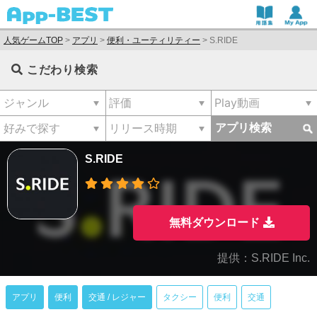
人気ゲームTOP
>
アプリ
>
便利・ユーティリティー
>
S.RIDE
こだわり検索
アプリ検索
S.RIDE
無料ダウンロード
提供：S.RIDE Inc.
アプリ
便利
交通 / レジャー
タクシー
便利
交通