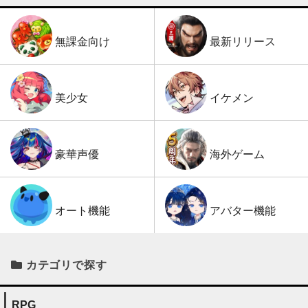
最新リリース
無課金向け
イケメン
美少女
海外ゲーム
豪華声優
アバター機能
オート機能
カテゴリで探す
RPG