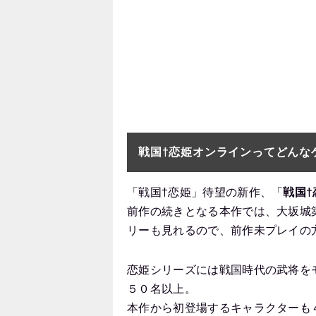
戦国†恋姫オンラインってどんな
「戦国†恋姫」待望の新作、「
戦国
前作の続きとなる本作では、大坂城築
リーも見れるので、前作未プレイの
恋姫シリーズには戦国時代の武将を
５０名以上。
本作から初登場するキャラクターも