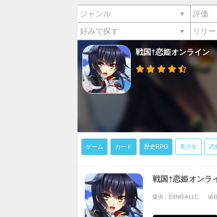
戦国†恋姫オンライン
ゲーム
カード
歴史RPG
美少女
武
戦国†恋姫オンラ
提供：EXNOA LLC
値