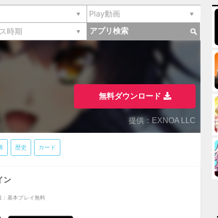
アプリ検索
無料ダウンロード
提供：EXNOA LLC
将
歴史
カード
イン
段：基本プレイ無料