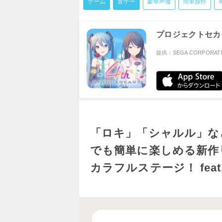
ゲーム
音ゲー
豪華声優
簡単操作
プロジェクトセカイ
提供：SEGA CORPORAT
「ロキ」「シャルル」な
でも簡単に楽しめる新作
カラフルステージ！ fea