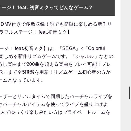
ジ！ feat. 初音ミクってどんなゲーム？
3DMV付きで多数収録！誰でも簡単に楽しめる新作リ
フルステージ！ feat.初音ミク】
 feat.初音ミク】は、「SEGA」×「Colorful
たんに楽しめる新作リズムゲームです。「シャルル」などの
ろし楽曲まで200曲を超える楽曲をプレイ可能！プレ
TER」まで全5段階を用意！リズムゲーム初心者の方か
ームとなっています。
ーザーとリアルタイムで同期したバーチャルライブを
やバーチャルアイテムを使ってライブを盛り上げよ
1人でゆっくり楽しみたい方はプライベートルームを