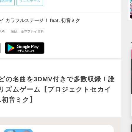
有名声優
リズムゲーム
 カラフルステージ！ feat. 初音ミク
ION
値段：基本プレイ無料
どの名曲を3DMV付きで多数収録！誰
リズムゲーム【プロジェクトセカイ
t.初音ミク】