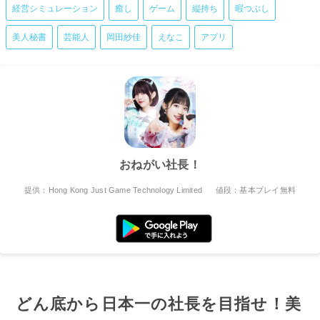
経営シミュレーション
癒し
ゲーム
縦持ち
暇つぶし
美人秘書
芸能人
岡田紗佳
えなこ
アプリ
おねがい社長！
提供：Hong Kong Just Game Technology Limited
値段：基本プレイ無料
どん底から日本一の社長を目指せ！美