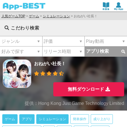
人気ゲームTOP
>
ゲーム
>
シミュレーション
>
おねがい社長！
こだわり検索
アプリ検索
おねがい社長！
無料ダウンロード
提供：Hong Kong Just Game Technology Limited
ゲーム
アプリ
シミュレーション
簡単操作
成り上がり