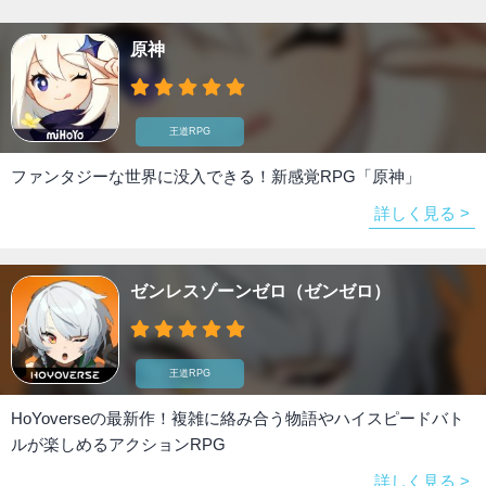
原神
王道RPG
ファンタジーな世界に没入できる！新感覚RPG「原神」
詳しく見る >
ゼンレスゾーンゼロ（ゼンゼロ）
王道RPG
HoYoverseの最新作！複雑に絡み合う物語やハイスピードバト
ルが楽しめるアクションRPG
詳しく見る >