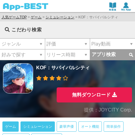
人気ゲームTOP
>
ゲーム
>
シミュレーション
>
KOF：サバイバルシティ
こだわり検索
アプリ検索
KOF：サバイバルシティ
無料ダウンロード
提供：JOYCITY Corp.
ゲーム
シミュレーション
豪華声優
オート機能
簡単操作