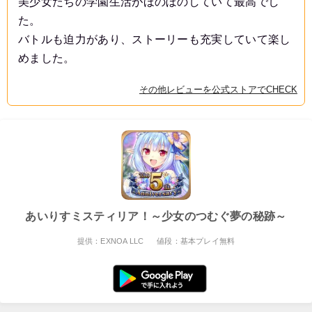
美少女たちの学園生活がほのぼのしていて最高でし
た。
バトルも迫力があり、ストーリーも充実していて楽し
めました。
その他レビューを公式ストアでCHECK
あいりすミスティリア！～少女のつむぐ夢の秘跡～
提供：EXNOA LLC
値段：基本プレイ無料