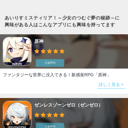
あいりすミスティリア！～少女のつむぐ夢の秘跡～
に
興味がある人はこんなアプリにも興味を持ってます
原神
王道RPG
ファンタジーな世界に没入できる！新感覚RPG「原神」
詳しく見る >
ゼンレスゾーンゼロ（ゼンゼロ）
王道RPG