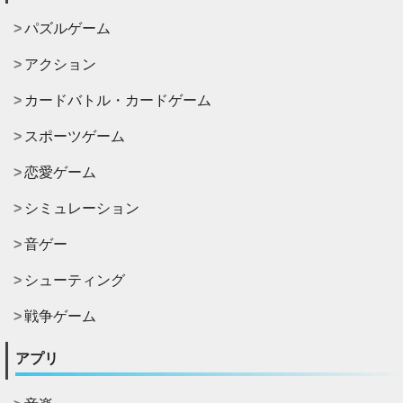
パズルゲーム
アクション
カードバトル・カードゲーム
スポーツゲーム
恋愛ゲーム
シミュレーション
音ゲー
シューティング
戦争ゲーム
アプリ