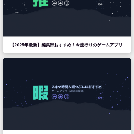
【2025年最新】編集部おすすめ！今流行りのゲームアプリ