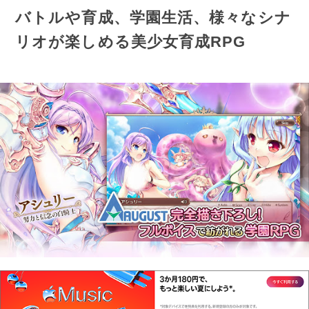
バトルや育成、学園生活、様々なシナ
リオが楽しめる美少女育成RPG