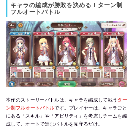
キャラの編成が勝敗を決める！ターン制
フルオートバトル
本作のストーリーバトルは、キャラを編成して戦う
ター
ン制フルオートバトル
です。プレイヤーは、キャラごと
にある「スキル」や「アビリティ」を考慮しチームを編
成して、オートで進むバトルを見守るだけ。