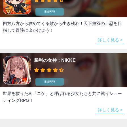
王道RPG
四方八方から攻めてくる敵から生き残れ！天下無双の上忍を目
指して冒険に出かけよう！
詳しく見る >
勝利の女神：NIKKE
王道RPG
世界を救うため「ニケ」と呼ばれる少女たちと共に戦うシュー
ティングRPG！
詳しく見る >