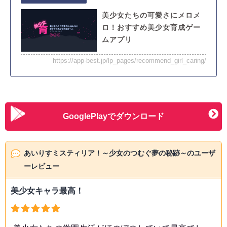
美少女たちの可愛さにメロメ
ロ！おすすめ美少女育成ゲー
ムアプリ
https://app-best.jp/lp_pages/recommend_girl_caring/
GooglePlayでダウンロード
あいりすミスティリア！～少女のつむぐ夢の秘跡～のユーザ
ーレビュー
美少女キャラ最高！