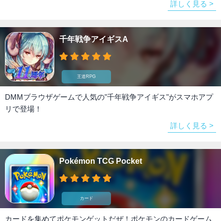
詳しく見る >
千年戦争アイギスA
王道RPG
DMMブラウザゲームで人気の"千年戦争アイギス"がスマホアプ
リで登場！
詳しく見る >
Pokémon TCG Pocket
カード
カードを集めてポケモンゲットだぜ！ポケモンのカードゲーム