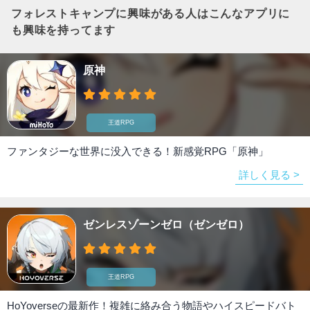
フォレストキャンプ
に興味がある人はこんなアプリに
も興味を持ってます
原神
王道RPG
ファンタジーな世界に没入できる！新感覚RPG「原神」
詳しく見る >
ゼンレスゾーンゼロ（ゼンゼロ）
王道RPG
HoYoverseの最新作！複雑に絡み合う物語やハイスピードバト