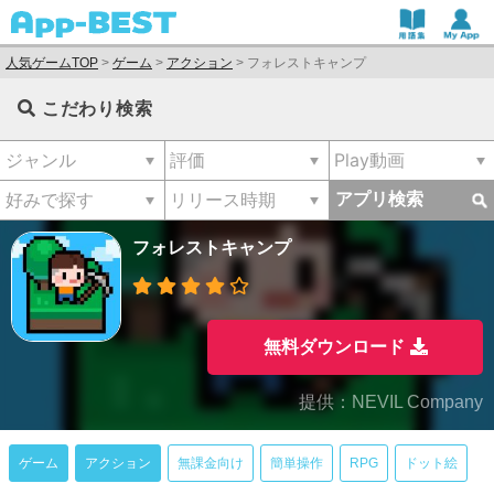
人気ゲームTOP
>
ゲーム
>
アクション
>
フォレストキャンプ
こだわり検索
アプリ検索
フォレストキャンプ
無料ダウンロード
提供：NEVIL Company
ゲーム
アクション
無課金向け
簡単操作
RPG
ドット絵