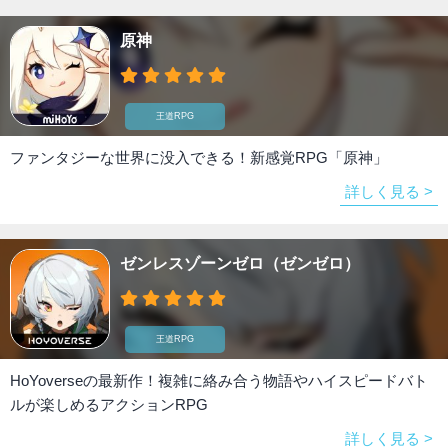
原神
王道RPG
ファンタジーな世界に没入できる！新感覚RPG「原神」
詳しく見る >
ゼンレスゾーンゼロ（ゼンゼロ）
王道RPG
HoYoverseの最新作！複雑に絡み合う物語やハイスピードバト
ルが楽しめるアクションRPG
詳しく見る >