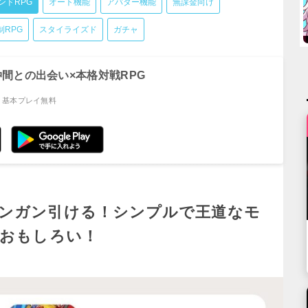
ンドRPG
オート機能
アバター機能
無課金向け
制RPG
スタイライズド
ガチャ
仲間との出会い×本格対戦RPG
：基本プレイ無料
ンガン引ける！シンプルで王道なモ
らおもしろい！