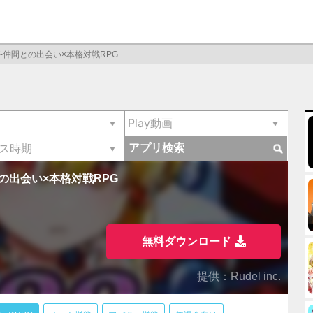
-仲間との出会い×本格対戦RPG
アプリ検索
の出会い×本格対戦RPG
無料ダウンロード
提供：Rudel inc.