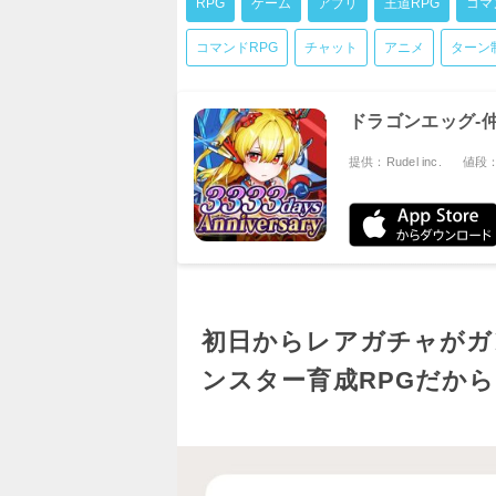
RPG
ゲーム
アプリ
王道RPG
コマ
コマンドRPG
チャット
アニメ
ターン
ドラゴンエッグ-
提供：Rudel inc.
値段
初日からレアガチャがガ
ンスター育成RPGだか