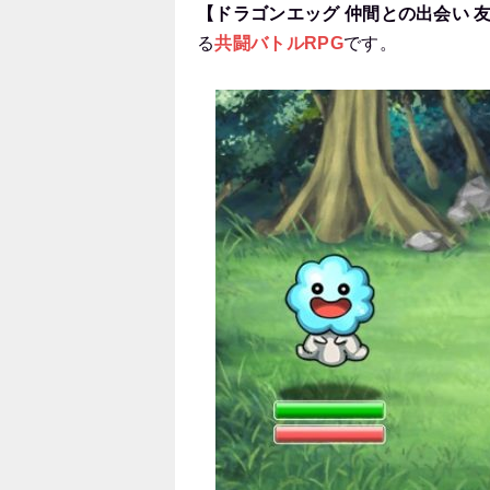
【ドラゴンエッグ 仲間との出会い 友
る
共闘バトルRPG
です。