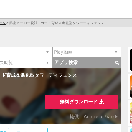
ーム
>
防衛ヒーロー物語 - カード育成＆進化型タワーディフェンス
アプリ検索
カード育成＆進化型タワーディフェンス
無料ダウンロード
提供：Animoca Brands