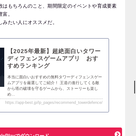
数はもちろんのこと、期間限定のイベントや育成要素
豊富。
しみたい人にオススメだ。
【2025年最新】超絶面白いタワー
ディフェンスゲームアプリ おす
すめランキング
本当に面白いおすすめの無料タワーディフェンスゲー
ムアプリを厳選してご紹介！ 王道の進行してくる敵
から塔の破壊を守るゲームから、ストーリーも楽し
め…
https://app-best.jp/lp_pages/recommend_towerdefence/
glePlayでダウンロード