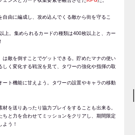
フェンスとカード収集要素を融合させた
RPG
だ。
を自由に編成し、攻め込んでくる敵から街を守るこ
個以上。集められるカードの種類は400枚以上と、カー
！
」は敵を倒すことでゲットできる。貯めたマナの使い
るしく変化する戦況を見て、タワーの強化や指揮の取
オート機能に甘えよう。タワーの設置やキャラの移動
素材を送りあったり協力プレイをすることも出来る。
たちと力を合わせてミッションをクリアし、期間限定
しよう！