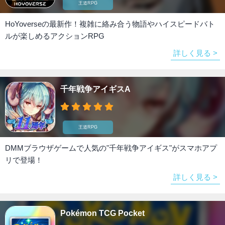
王道RPG
HoYoverseの最新作！複雑に絡み合う物語やハイスピードバト
ルが楽しめるアクションRPG
詳しく見る >
千年戦争アイギスA
王道RPG
DMMブラウザゲームで人気の"千年戦争アイギス"がスマホアプ
リで登場！
詳しく見る >
Pokémon TCG Pocket