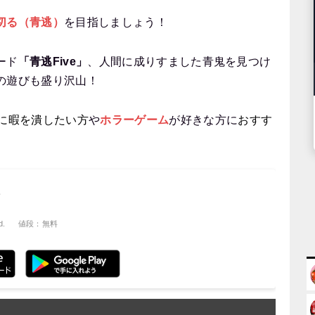
切る（青逃）
を目指しましょう！
ード
「青逃Five」
、人間に成りすました青鬼を見つけ
の遊びも盛り沢山！
に暇を潰したい方
や
ホラーゲーム
が好きな方に
おすす
ン
d.
値段：無料