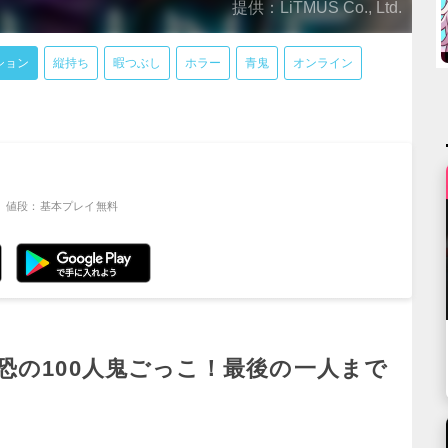
提供：LiTMUS Co., Ltd.
ション
縦持ち
暇つぶし
ホラー
青鬼
オンライン
値段：基本プレイ無料
恐の100人鬼ごっこ！最後の一人まで