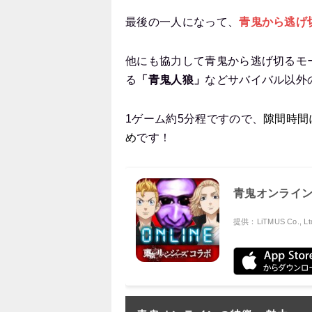
最後の一人になって、
青鬼から逃げ
他にも協力して青鬼から逃げ切るモ
る
「青鬼人狼」
などサバイバル以外
1ゲーム約5分程ですので、
隙間時間
め
です！
青鬼オンライ
提供：LiTMUS Co., Lt