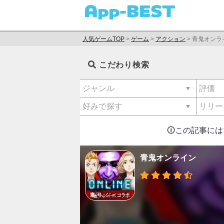
人気ゲームTOP
>
ゲーム
>
アクション
>
青鬼オンラ
こだわり検索
🛈この記事に
青鬼オンライン