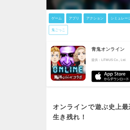
ゲーム
アプリ
アクション
シミュレー
鬼ごっこ
青鬼オンライン
提供：LiTMUS Co., Ltd.
オンラインで遊ぶ史上最
生き残れ！