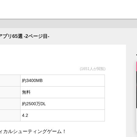
リ65選 -2ページ目-
(1651人が閲覧)
約3400MB
無料
約2500万DL
4.2
ィカルシューティングゲーム！