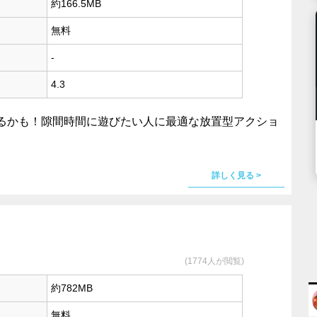
約166.5MB
無料
-
4.3
るかも！隙間時間に遊びたい人に最適な放置型アクショ
詳しく見る >
(1774人が閲覧)
約782MB
無料