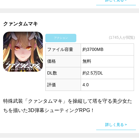
詳しく見る >
クァンタムマキ
(1745人が閲覧)
アクション
ファイル容量
約3700MB
価格
無料
DL数
約2.5万DL
評価
4.0
特殊武装「クァンタムマキ」を操縦して塔を守る美少女た
ちを描いた3D弾幕シューティングRPG！
詳しく見る >