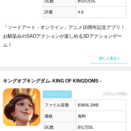
DL数
約10万DL
評価
4.6
「ソードアート・オンライン」アニメ10周年記念アプリ！
お馴染みのSAOアクションが楽しめる3Dアクションゲー
ム！
詳しく見る >
キングオブキングダム- KING OF KINGDOMS -
(1321人が閲覧)
シミュレーション
ファイル容量
約806.2MB
価格
無料
DL数
約1万DL