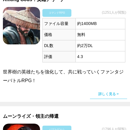
(1251人が閲覧)
コマンドRPG
ファイル容量
約1400MB
価格
無料
DL数
約2万DL
評価
4.3
世界樹の英雄たちを強化して、共に戦っていくファンタジ
ーバトルRPG！
詳しく見る >
ムーンライズ・領主の帰還
(1796人が閲覧)
パズルゲーム