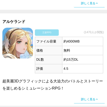
詳しく見る >
アルケランド
(1470人が閲覧)
王道RPG
ファイル容量
約4000MB
価格
無料
DL数
約15万DL
評価
4.5
超美麗3Dグラフィックによる大迫力のバトルとストーリー
を楽しめるシミュレーションRPG！
詳しく見る >