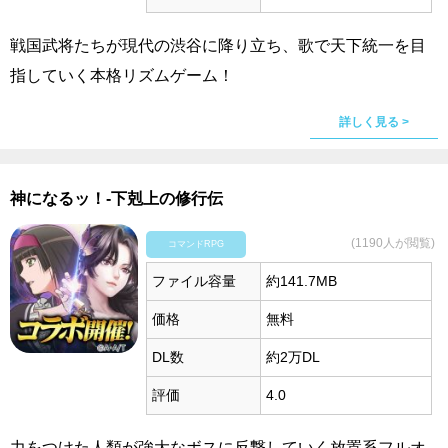
戦国武将たちが現代の渋谷に降り立ち、歌で天下統一を目
指していく本格リズムゲーム！
詳しく見る >
神になるッ！-下剋上の修行伝
(1190人が閲覧)
コマンドRPG
ファイル容量
約141.7MB
価格
無料
DL数
約2万DL
評価
4.0
力をつけた人類が強大なボスに反撃していく放置系フルオ