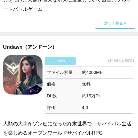
ートバトルゲーム！
詳しく見る >
Undawn（アンドーン）
(1586人が閲覧)
王道RPG
ファイル容量
約4000MB
価格
無料
DL数
約15万DL
評価
4.0
人類の大半がゾンビになった終末世界で、サバイバル生活
を楽しめるオープンワールドサバイバルRPG！