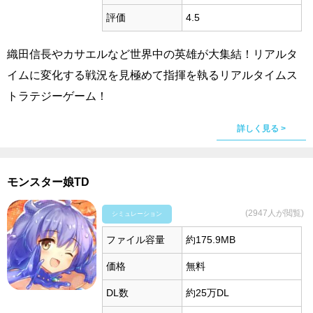
評価
4.5
織田信長やカサエルなど世界中の英雄が大集結！リアルタ
イムに変化する戦況を見極めて指揮を執るリアルタイムス
トラテジーゲーム！
詳しく見る >
モンスター娘TD
(2947人が閲覧)
シミュレーション
ファイル容量
約175.9MB
価格
無料
DL数
約25万DL