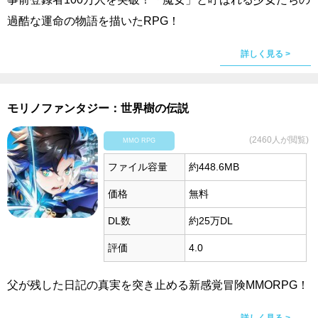
過酷な運命の物語を描いたRPG！
詳しく見る >
モリノファンタジー：世界樹の伝説
(2460人が閲覧)
MMO RPG
ファイル容量
約448.6MB
価格
無料
DL数
約25万DL
評価
4.0
父が残した日記の真実を突き止める新感覚冒険MMORPG！