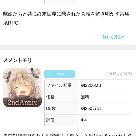
獣娘たちと共に終末世界に隠された真相を解き明かす策略
系RPG！
詳しく見る >
メメントモリ
(4642人が閲覧)
王道RPG
ファイル容量
約2200MB
価格
無料
DL数
約250万DL
評価
4.4
事前登録者100万人を突破！「魔女」と呼ばれる少女たちの