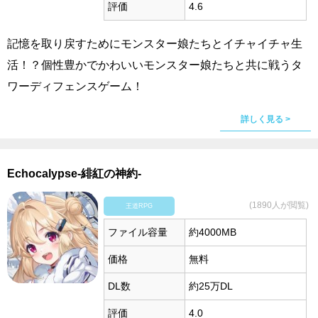
評価
4.6
記憶を取り戻すためにモンスター娘たちとイチャイチャ生
活！？個性豊かでかわいいモンスター娘たちと共に戦うタ
ワーディフェンスゲーム！
詳しく見る >
Echocalypse-緋紅の神約-
(1890人が閲覧)
王道RPG
ファイル容量
約4000MB
価格
無料
DL数
約25万DL
評価
4.0