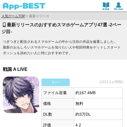
人気ゲームTOP
>
最新リリース
最新リリースのおすすめスマホゲームアプリ47選 -2ペー
ジ目-
つぎつぎと配信されるスマホゲームの中から注目の作品を厳選しました。
最新のおもしろいスマホゲームを知りたい人や初回特典をゲットしスタート
ダッシュを決めたい人に特におすすめです。
戦国 A LIVE
(1651人が閲覧)
音ゲー
ファイル容量
約167.4MB
価格
無料
DL数
約3万DL
評価
4.2