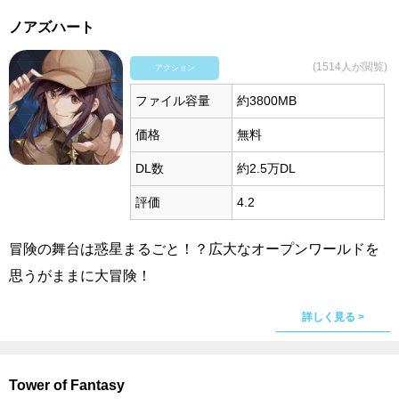
ノアズハート
(1514人が閲覧)
アクション
ファイル容量
約3800MB
価格
無料
DL数
約2.5万DL
評価
4.2
冒険の舞台は惑星まるごと！？広大なオープンワールドを
思うがままに大冒険！
詳しく見る >
Tower of Fantasy