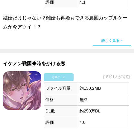
評価
4.1
結婚だけじゃない？離婚も再婚もできる農園カップルゲー
ムが今アツイ！？
詳しく見る >
イケメン戦国◆時をかける恋
(18191人が閲覧)
恋愛ゲーム
ファイル容量
約130.2MB
価格
無料
DL数
約250万DL
評価
4.0