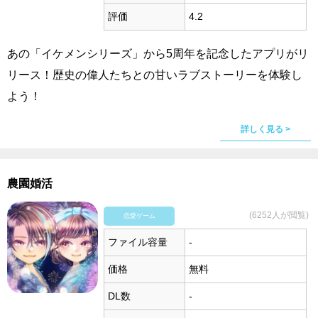
評価
4.2
あの「イケメンシリーズ」から5周年を記念したアプリがリ
リース！歴史の偉人たちとの甘いラブストーリーを体験し
よう！
詳しく見る >
農園婚活
(6252人が閲覧)
恋愛ゲーム
ファイル容量
-
価格
無料
DL数
-