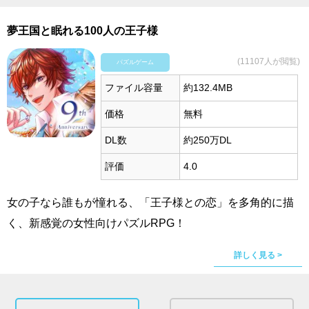
夢王国と眠れる100人の王子様
(11107人が閲覧)
パズルゲーム
ファイル容量
約132.4MB
価格
無料
DL数
約250万DL
評価
4.0
女の子なら誰もが憧れる、「王子様との恋」を多角的に描
く、新感覚の女性向けパズルRPG！
詳しく見る >