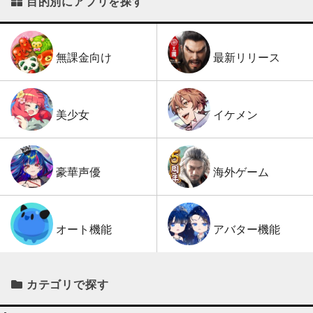
目的別にアプリを探す
最新リリース
無課金向け
イケメン
美少女
海外ゲーム
豪華声優
アバター機能
オート機能
カテゴリで探す