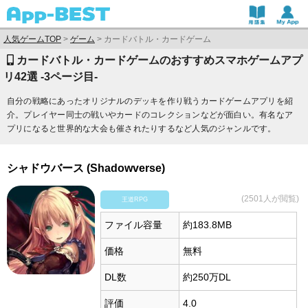
人気ゲームTOP
>
ゲーム
>
カードバトル・カードゲーム
カードバトル・カードゲームのおすすめスマホゲームアプ
リ42選 -3ページ目-
自分の戦略にあったオリジナルのデッキを作り戦うカードゲームアプリを紹
介。プレイヤー同士の戦いやカードのコレクションなどが面白い。有名なア
プリになると世界的な大会も催されたりするなど人気のジャンルです。
シャドウバース (Shadowverse)
(2501人が閲覧)
王道RPG
ファイル容量
約183.8MB
価格
無料
DL数
約250万DL
評価
4.0