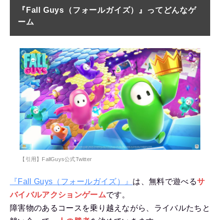
『Fall Guys（フォールガイズ）』ってどんなゲ
ーム
【引用】FallGuys公式Twitter
『Fall Guys（フォールガイズ）』
は、無料で遊べる
サ
バイバルアクション
ゲーム
です。
障害物のあるコースを乗り越えながら、ライバルたちと