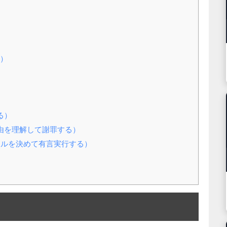
き）
る）
理由を理解して謝罪する）
ールを決めて有言実行する）
）