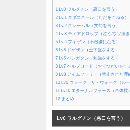
1
Lv0 ワルグチン（悪口を言う）
2
Lv.1 ダダコネール（だだをこねる）
3
Lv.2 クレームル（文句を言う）
4
Lv.3 ティアドロップ（泣く/ウソ泣
5
Lv.4 フキゲン（不機嫌になる）
6
Lv5 ドゲザン（土下座をする）
7
Lv6 ベンガクン（勉強をする）
8
Lv7 ヘルプロード（おてつだいをす
9
Lv8 アイムソーリー（禁止された
10
Lv9 ウォーク・ザ・ウォーク（ル
11
Lv10 エターナルフォース（合体技
12
まとめ
Lv0 ワルグチン（悪口を言う）