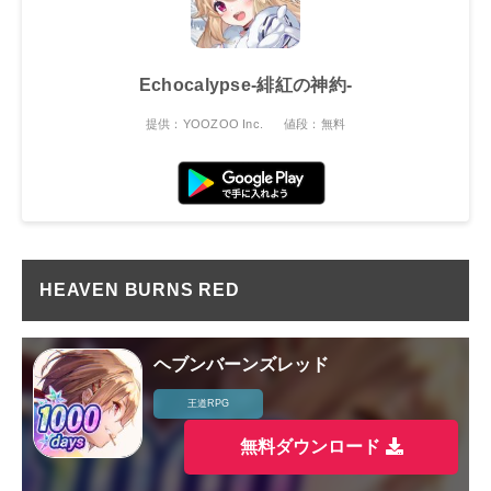
Echocalypse-緋紅の神約-
提供：YOOZOO Inc.
値段：無料
HEAVEN BURNS RED
ヘブンバーンズレッド
王道RPG
無料ダウンロード