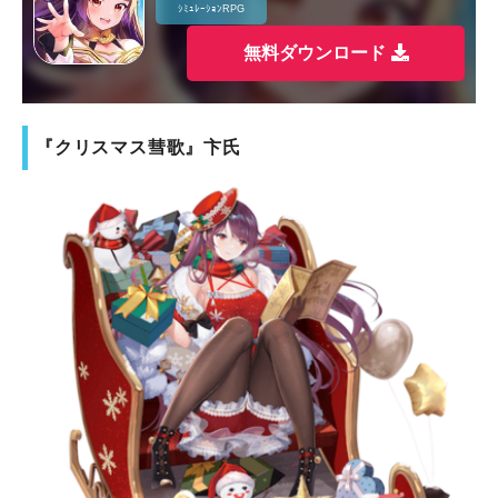
ｼﾐｭﾚｰｼｮﾝRPG
無料ダウンロード
『クリスマス彗歌』卞氏