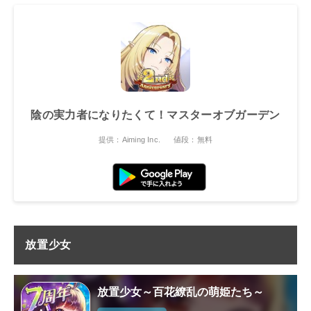
陰の実力者になりたくて！マスターオブガーデン
提供：Aiming Inc.
値段：無料
放置少女
放置少女～百花繚乱の萌姫たち～