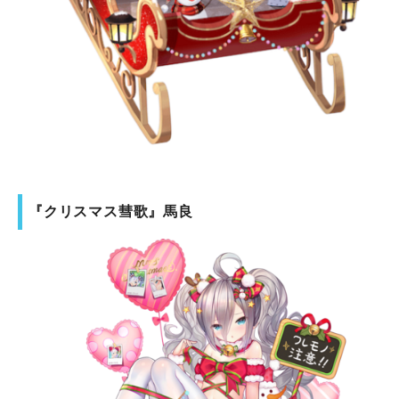
『クリスマス彗歌』馬良