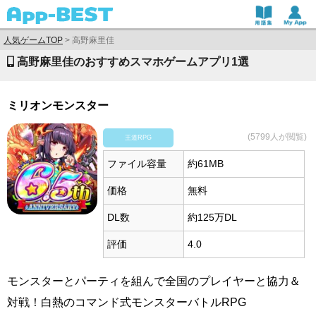
人気ゲームTOP
>
高野麻里佳
高野麻里佳のおすすめスマホゲームアプリ1選
ミリオンモンスター
(5799人が閲覧)
王道RPG
ファイル容量
約61MB
価格
無料
DL数
約125万DL
評価
4.0
モンスターとパーティを組んで全国のプレイヤーと協力＆
対戦！白熱のコマンド式モンスターバトルRPG