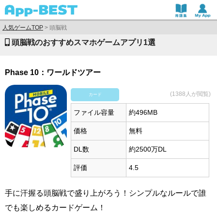
人気ゲームTOP
>
頭脳戦
頭脳戦のおすすめスマホゲームアプリ1選
Phase 10：ワールドツアー
(1388人が閲覧)
カード
ファイル容量
約496MB
価格
無料
DL数
約2500万DL
評価
4.5
手に汗握る頭脳戦で盛り上がろう！シンプルなルールで誰
でも楽しめるカードゲーム！