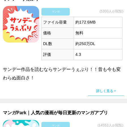
(5300人が閲覧)
マンガ
ファイル容量
約172.6MB
価格
無料
DL数
約250万DL
評価
4.3
サンデー作品を読むならサンデーうぇぶり！！昔も今も変
わらぬ面白さ！
詳しく見る >
マンガPark｜人気の漫画が毎日更新のマンガアプリ
(14553人が閲覧)
マンガ