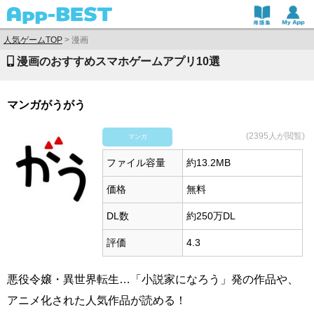
人気ゲームTOP
>
漫画
漫画のおすすめスマホゲームアプリ10選
マンガがうがう
(2395人が閲覧)
マンガ
ファイル容量
約13.2MB
価格
無料
DL数
約250万DL
評価
4.3
悪役令嬢・異世界転生…「小説家になろう」発の作品や、
アニメ化された人気作品が読める！