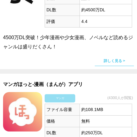
DL数
約4500万DL
評価
4.4
4500万DL突破！少年漫画や少女漫画、ノベルなど読めるジ
ャンルは盛りだくさん！
詳しく見る >
マンガほっと-漫画（まんが）アプリ
(4300人が閲覧)
マンガ
ファイル容量
約108.1MB
価格
無料
DL数
約250万DL